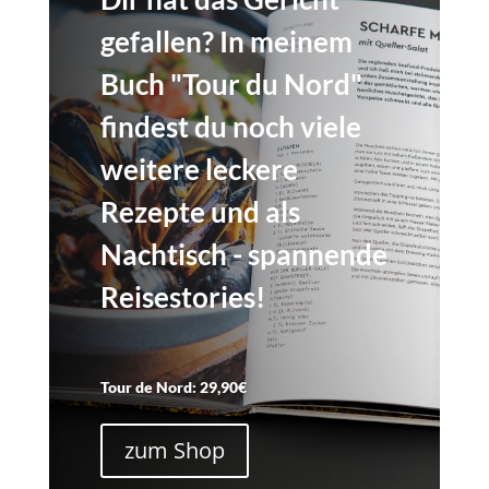
gefallen? In meinem
Buch "Tour du Nord"
findest du noch viele
weitere leckere
Rezepte und als
Nachtisch - spannende
Reisestories!
Tour de Nord: 29,90€
zum Shop