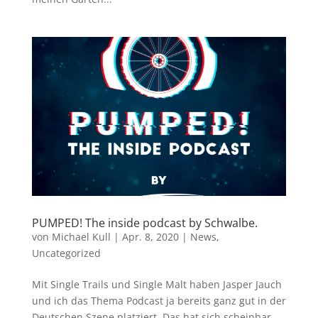
PUMPED! The inside podcast by Schwalbe.
von
Michael Kull
|
Apr. 8, 2020
|
News
,
Uncategorized
Mit Single Trails und Single Malt haben Jasper Jauch
und ich das Thema Podcast ja bereits ganz gut in der
Deutschen Szene platziert. Das hat sich scheinbar