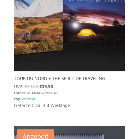
TOUR DU NORD + THE SPIRIT OF TRAVELING
Ursprünglicher
Aktueller
UVP:
€
59,80
€
39,90
Preis
Preis
Enthält 7% Mehrwertsteuer
zzgl.
Versand
war:
ist:
Lieferzeit: ca. 3-4 Werktage
€59,80
€39,90.
Angebot!