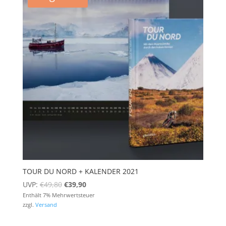
TOUR DU NORD + KALENDER 2021
Ursprünglicher
Aktueller
UVP:
€
49,80
€
39,90
Preis
Preis
Enthält 7% Mehrwertsteuer
zzgl.
Versand
war:
ist:
€49,80
€39,90.