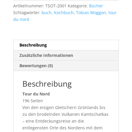
Mit
Artikelnummer:
TSOT-2001
Kategorie:
Bücher
dem
Schlagwörter:
buch
,
Kochbuch
,
Tobias Woggon
,
tour
Mountainbike
du nord
durch
den
hohen
Norden
Beschreibung
Menge
Zusätzliche Informationen
Bewertungen (0)
Beschreibung
Tour du Nord
196 Seiten
Von den eisigen Gletschern Grönlands bis
zu den brodelnden Vulkanen Kamtschatkas
– eine Entdeckungsreise an die
entlegensten Orte des Nordens mit dem