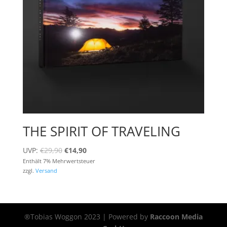
THE SPIRIT OF TRAVELING
Ursprünglicher
Aktueller
UVP:
€
29,90
€
14,90
Preis
Preis
Enthält 7% Mehrwertsteuer
zzgl.
Versand
war:
ist:
€29,90
€14,90.
®Tobias Woggon 2023 | Powered by
Raccoon Media