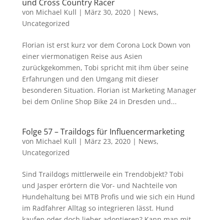
und Cross Country Racer
von
Michael Kull
|
März 30, 2020
|
News
,
Uncategorized
Florian ist erst kurz vor dem Corona Lock Down von
einer viermonatigen Reise aus Asien
zurückgekommen, Tobi spricht mit ihm über seine
Erfahrungen und den Umgang mit dieser
besonderen Situation. Florian ist Marketing Manager
bei dem Online Shop Bike 24 in Dresden und...
Folge 57 – Traildogs für Influencermarketing
von
Michael Kull
|
März 23, 2020
|
News
,
Uncategorized
Sind Traildogs mittlerweile ein Trendobjekt? Tobi
und Jasper erörtern die Vor- und Nachteile von
Hundehaltung bei MTB Profis und wie sich ein Hund
im Radfahrer Alltag so integrieren lässt. Hund
kaufen oder doch lieber adoptieren? Kann man mit