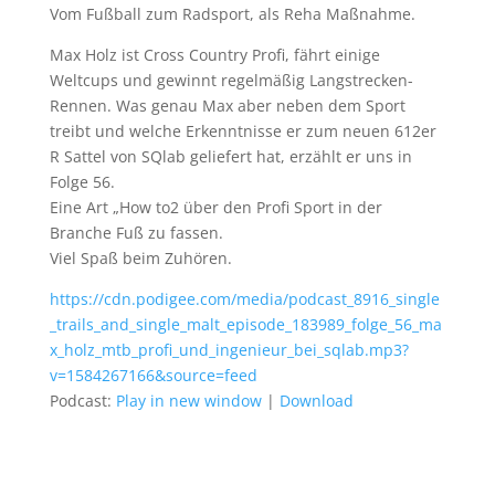
Vom Fußball zum Radsport, als Reha Maßnahme.
Max Holz ist Cross Country Profi, fährt einige
Weltcups und gewinnt regelmäßig Langstrecken-
Rennen. Was genau Max aber neben dem Sport
treibt und welche Erkenntnisse er zum neuen 612er
R Sattel von SQlab geliefert hat, erzählt er uns in
Folge 56.
Eine Art „How to2 über den Profi Sport in der
Branche Fuß zu fassen.
Viel Spaß beim Zuhören.
https://cdn.podigee.com/media/podcast_8916_single
_trails_and_single_malt_episode_183989_folge_56_ma
x_holz_mtb_profi_und_ingenieur_bei_sqlab.mp3?
v=1584267166&source=feed
Podcast:
Play in new window
|
Download