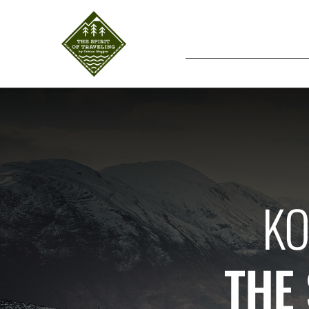
KO
THE 