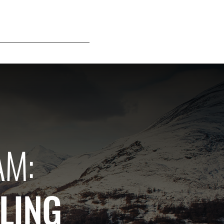
AM:
ELING