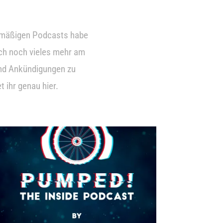
lmäßigen Podcasts habe
ch noch vieles mehr am
und Ankündigungen zu
 ihr genau hier.